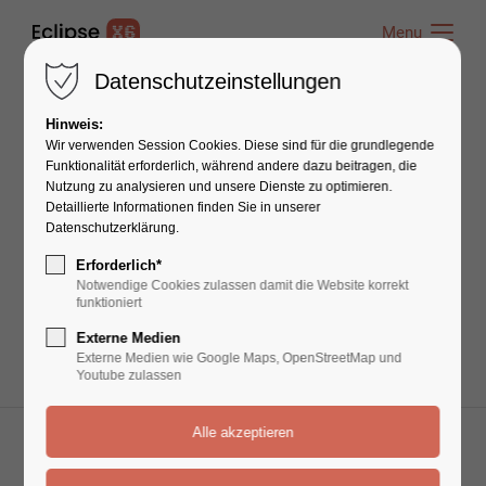
Menu
Menu
Datenschutzeinstellungen
Hinweis:
News
Wir verwenden Session Cookies. Diese sind für die grundlegende
Funktionalität erforderlich, während andere dazu beitragen, die
Nutzung zu analysieren und unsere Dienste zu optimieren.
Detaillierte Informationen finden Sie in unserer
Lorem ipsum dolor sit amet, consectetuer
Datenschutzerklärung.
adipiscing elit. Aenean commodo ligula eget
Erforderlich*
dolor. Aenean massa.
Notwendige Cookies zulassen damit die Website korrekt
funktioniert
Externe Medien
Externe Medien wie Google Maps, OpenStreetMap und
Youtube zulassen