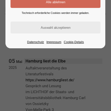
News 3-columns
Technisch erforderliche Cookies werden immer geladen.
08
Lesung FLUSSLINIEN in Hamburg-
Mai
Bergedorf
2025
2. Runde in der
Sachsentor-Buchhandlung
Datenschutz
Impressum
Cookie-Details
Hamburg-Bergedorf
05
Hamburg liest die Elbe
Mai
2025
Auftaktveranstaltung des
Literaturfestivals
https://www.hamburgliest.de/
Gespräch und Lesung
im LICHTHOF der Staats- und
Universitätsbibliothek Hamburg Carl
von Ossietzky
Von-Melle-Park 3