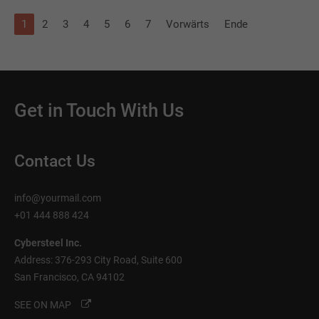
1
2
3
4
5
6
7
Vorwärts
Ende
Get in Touch With Us
Contact Us
info@yourmail.com
+01 444 888 424
Cybersteel Inc.
Address: 376-293 City Road, Suite 600
San Francisco, CA 94102
SEE ON MAP