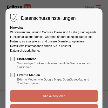
Menu
Menu
Datenschutzeinstellungen
Hinweis:
News
Wir verwenden Session Cookies. Diese sind für die grundlegende
Funktionalität erforderlich, während andere dazu beitragen, die
Nutzung zu analysieren und unsere Dienste zu optimieren.
Detaillierte Informationen finden Sie in unserer
Lorem ipsum dolor sit amet, consectetuer
Datenschutzerklärung.
adipiscing elit. Aenean commodo ligula eget
Erforderlich*
dolor. Aenean massa.
Notwendige Cookies zulassen damit die Website korrekt
funktioniert
Externe Medien
Externe Medien wie Google Maps, OpenStreetMap und
Youtube zulassen