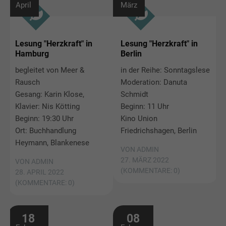
April
März
Lesung "Herzkraft" in
Lesung "Herzkraft" in
Hamburg
Berlin
begleitet von Meer &
in der Reihe: Sonntagslese
Rausch
Moderation: Danuta
Gesang: Karin Klose,
Schmidt
Klavier: Nis Kötting
Beginn: 11 Uhr
Beginn: 19:30 Uhr
Kino Union
Ort: Buchhandlung
Friedrichshagen, Berlin
Heymann, Blankenese
VON ADMIN
27. MÄRZ 2022
VON ADMIN
(KOMMENTARE: 0)
28. APRIL 2022
(KOMMENTARE: 0)
18
08