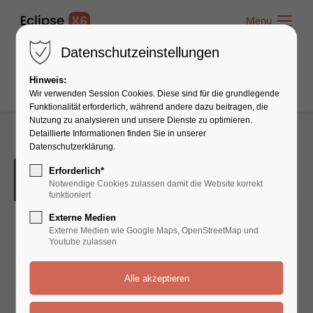
Menu
Menu
Datenschutzeinstellungen
Hinweis:
Wir verwenden Session Cookies. Diese sind für die grundlegende
Funktionalität erforderlich, während andere dazu beitragen, die
Nutzung zu analysieren und unsere Dienste zu optimieren.
Detaillierte Informationen finden Sie in unserer
Datenschutzerklärung.
23
Erforderlich*
November
Notwendige Cookies zulassen damit die Website korrekt
funktioniert
Externe Medien
Externe Medien wie Google Maps, OpenStreetMap und
Lesung FLUSSLINIEN in Berlin
Youtube zulassen
Moderation: Danuta Schmidt
Mark-Twain-Bibliothek
Marzahner Promenade 57
20 Uhr