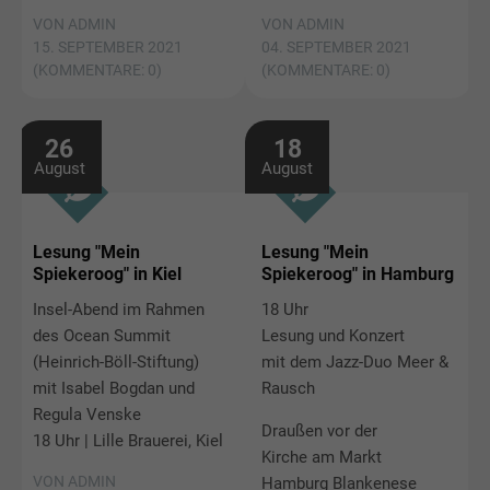
VON ADMIN
VON ADMIN
15. SEPTEMBER 2021
04. SEPTEMBER 2021
(KOMMENTARE: 0)
(KOMMENTARE: 0)
26
18
August
August
Lesung "Mein
Lesung "Mein
Spiekeroog" in Kiel
Spiekeroog" in Hamburg
Insel-Abend im Rahmen
18 Uhr
des Ocean Summit
Lesung und Konzert
(Heinrich-Böll-Stiftung)
mit dem Jazz-Duo Meer &
mit Isabel Bogdan und
Rausch
Regula Venske
Draußen vor der
18 Uhr | Lille Brauerei, Kiel
Kirche am Markt
VON ADMIN
Hamburg Blankenese