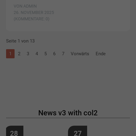
VON ADMIN
26. NOVEMBER 2025
(KOMMENTARE: 0)
Seite 1 von 13
1
2
3
4
5
6
7
Vorwärts
Ende
News v3 with col2
28
27