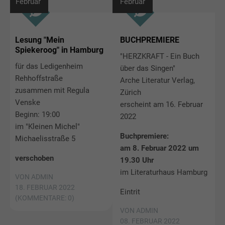
Februar
Februar
Lesung "Mein
BUCHPREMIERE
Spiekeroog" in Hamburg
"HERZKRAFT - Ein Buch
für das Ledigenheim
über das Singen"
Rehhoffstraße
Arche Literatur Verlag,
zusammen mit Regula
Zürich
Venske
erscheint am 16. Februar
Beginn: 19:00
2022
im "Kleinen Michel"
Buchpremiere:
Michaelisstraße 5
am 8. Februar 2022
um
verschoben
19.30 Uhr
im Literaturhaus Hamburg
VON ADMIN
18. FEBRUAR 2022
Eintrit
(KOMMENTARE: 0)
VON ADMIN
08. FEBRUAR 2022