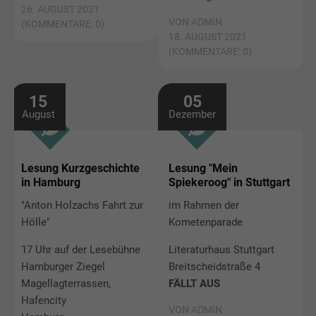
26. AUGUST 2021
VON ADMIN
(KOMMENTARE: 0)
18. AUGUST 2021
(KOMMENTARE: 0)
15
05
August
Dezember
Lesung Kurzgeschichte
Lesung "Mein
in Hamburg
Spiekeroog" in Stuttgart
"Anton Holzachs Fahrt zur
im Rahmen der
Hölle"
Kometenparade
17 Uhr auf der Lesebühne
Literaturhaus Stuttgart
Hamburger Ziegel
Breitscheidstraße 4
Magellagterrassen,
FÄLLT AUS
Hafencity
VON ADMIN