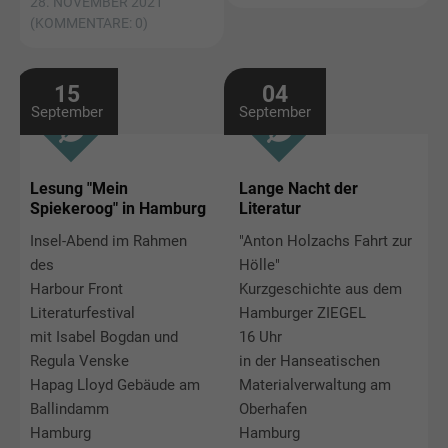
28. NOVEMBER 2021
(KOMMENTARE: 0)
15
04
September
September
Lesung "Mein
Lange Nacht der
Spiekeroog" in Hamburg
Literatur
Insel-Abend im Rahmen
"Anton Holzachs Fahrt zur
des
Hölle"
Harbour Front
Kurzgeschichte aus dem
Literaturfestival
Hamburger ZIEGEL
mit Isabel Bogdan und
16 Uhr
Regula Venske
in der Hanseatischen
Hapag Lloyd Gebäude am
Materialverwaltung am
Ballindamm
Oberhafen
Hamburg
Hamburg