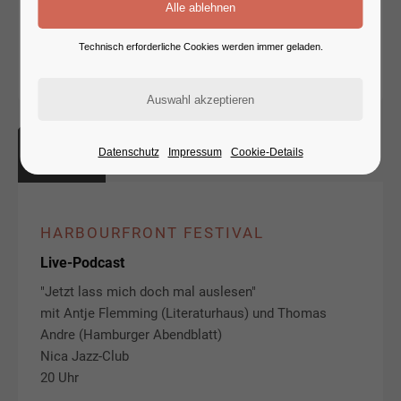
VON KATHARINA HAGENA
Technisch erforderliche Cookies werden immer geladen.
23. NOVEMBER 2026
(KOMMENTARE: 0)
21
Datenschutz
Impressum
Cookie-Details
September
HARBOURFRONT FESTIVAL
Live-Podcast
"Jetzt lass mich doch mal auslesen"
mit Antje Flemming (Literaturhaus) und Thomas
Andre (Hamburger Abendblatt)
Nica Jazz-Club
20 Uhr