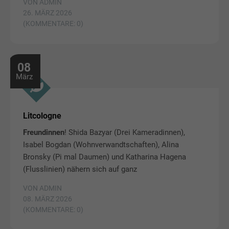
VON ADMIN
26. MÄRZ 2026
(KOMMENTARE: 0)
08
März
Litcologne
Freundinnen
! Shida Bazyar (Drei Kameradinnen),
Isabel Bogdan (Wohnverwandtschaften), Alina
Bronsky (Pi mal Daumen) und Katharina Hagena
(Flusslinien) nähern sich auf ganz
VON ADMIN
08. MÄRZ 2026
(KOMMENTARE: 0)