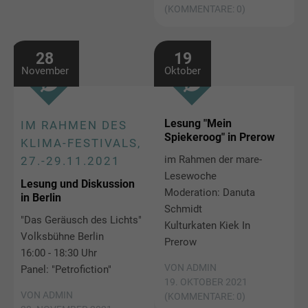
(KOMMENTARE: 0)
28
19
November
Oktober
Lesung "Mein
IM RAHMEN DES
Spiekeroog" in Prerow
KLIMA-FESTIVALS,
im Rahmen der mare-
27.-29.11.2021
Lesewoche
Lesung und Diskussion
Moderation: Danuta
in Berlin
Schmidt
"Das Geräusch des Lichts"
Kulturkaten Kiek In
Volksbühne Berlin
Prerow
16:00 - 18:30 Uhr
VON ADMIN
Panel: "Petrofiction"
19. OKTOBER 2021
VON ADMIN
(KOMMENTARE: 0)