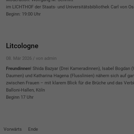
im LICHTHOF der Staats- und Universitätsbibliothek Carl von Os
Beginn: 19:00 Uhr
Litcologne
08. Mär 2026 /
von admin
Freundinnen
! Shida Bazyar (Drei Kameradinnen), Isabel Bogdan 
Daumen) und Katharina Hagena (Flusslinien) nähern sich auf ga
zwischen Frauen – mit klarem Blick für die Brüche und das Verb
Balloni-Hallen, Köln
Contact Us
Beginn 17 Uhr
info@yourmail.com
+01 444 888 424
Cybersteel Inc.
Vorwärts
Ende