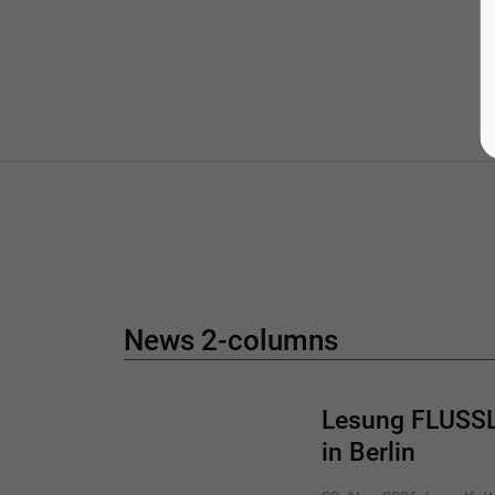
News 2-columns
Lesung FLUSS
in Berlin