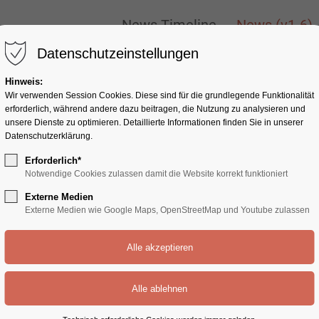
ONLY
New
News Timeline
News (v1-6)
News Timeline
News (v1-6)
Datenschutzeinstellungen
Hinweis:
Wir verwenden Session Cookies. Diese sind für die grundlegende Funktionalität
erforderlich, während andere dazu beitragen, die Nutzung zu analysieren und
unsere Dienste zu optimieren. Detaillierte Informationen finden Sie in unserer
Datenschutzerklärung.
Erforderlich*
Notwendige Cookies zulassen damit die Website korrekt funktioniert
News
Externe Medien
Externe Medien wie Google Maps, OpenStreetMap und Youtube zulassen
psum dolor sit amet, consectetuer adipiscing elit
commodo ligula eget dolor. Aenean massa.