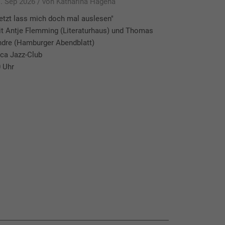
. Sep 2026 /
von Katharina Hagena
etzt lass mich doch mal auslesen"
t Antje Flemming (Literaturhaus) und Thomas
dre (Hamburger Abendblatt)
ca Jazz-Club
 Uhr