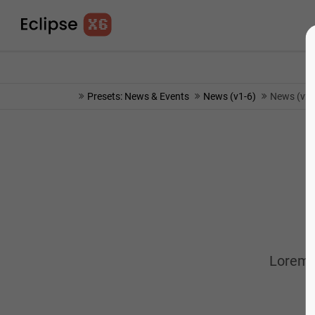
info@yourmail.com
75% OFF - SHORT TIME 
Presets: News & Events
News (v1-6)
News (v2)
Lorem i