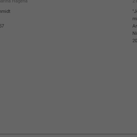
harina Hagena
21
hmidt
"J
mi
57
An
Ni
20