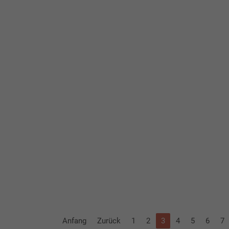
Get in Touch
With Us
Anfang
Zurück
1
2
3
4
5
6
7