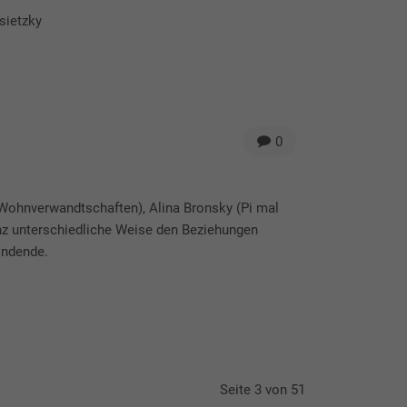
sietzky
0
(Wohnverwandtschaften), Alina Bronsky (Pi mal
nz unterschiedliche Weise den Beziehungen
indende.
Follow Us
It is a long established fact that a reader
will be distracted by the readable content
of a page.
Seite 3 von 51