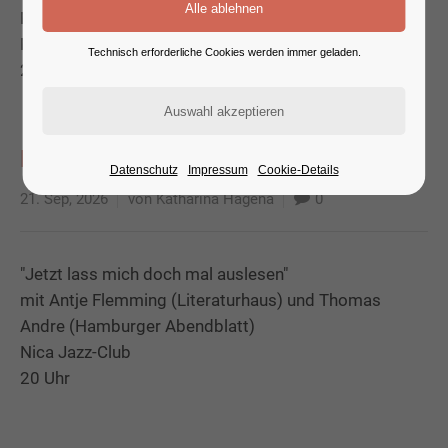
Mark-Twain-Bibliothek
Marzahner Promenade 57
Technisch erforderliche Cookies werden immer geladen.
20 Uhr
Live-Podcast
Datenschutz
Impressum
Cookie-Details
21. Sep, 2026
von Katharina Hagena
0
"Jetzt lass mich doch mal auslesen"
mit Antje Flemming (Literaturhaus) und Thomas
Andre (Hamburger Abendblatt)
Nica Jazz-Club
20 Uhr