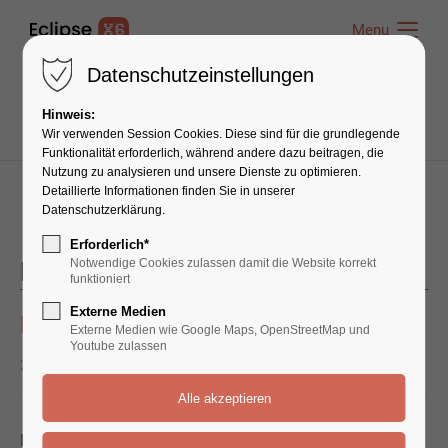
Menu
Menu
Datenschutzeinstellungen
Hinweis:
Wir verwenden Session Cookies. Diese sind für die grundlegende
Funktionalität erforderlich, während andere dazu beitragen, die
Nutzung zu analysieren und unsere Dienste zu optimieren.
Detaillierte Informationen finden Sie in unserer
Datenschutzerklärung.
Erforderlich*
Notwendige Cookies zulassen damit die Website korrekt
News 3-columns
funktioniert
Externe Medien
Lesung FLUSSLINIEN in Berlin
Externe Medien wie Google Maps, OpenStreetMap und
Youtube zulassen
23. Nov, 2026
von Katharina Hagena
0
Moderation: Danuta Schmidt