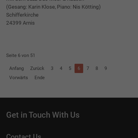
(Gesang: Karin Klose, Piano: Nis Kötting)
Schifferkirche
24399 Arnis
Seite 6 von 51
Anfang
Zurück
3
4
5
6
7
8
9
Vorwärts
Ende
Get in Touch With Us
Contact Us