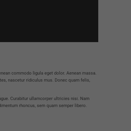
 Aenean commodo ligula eget dolor. Aenean massa.
es, nascetur ridiculus mus. Donec quam felis,
ugue. Curabitur ullamcorper ultricies nisi. Nam
ndimentum rhoncus, sem quam semper libero.
Follow Us
It is a long established fact that a reader
will be distracted by the readable content