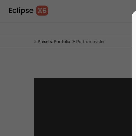
info@yourmail.com
75% OFF - SHORT TIME 
Presets: Portfolio
Portfolioreader