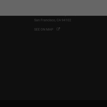
Cybersteel Inc.
Address: 376-293 City Road, Suite 600
San Francisco, CA 94102
SEE ON MAP