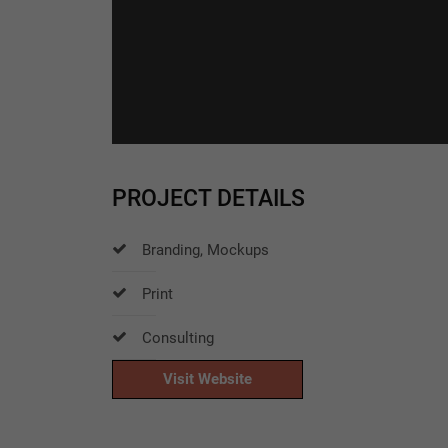
PROJECT DETAILS
Branding, Mockups
Print
Consulting
Get in Touch
Visit Website
With Us