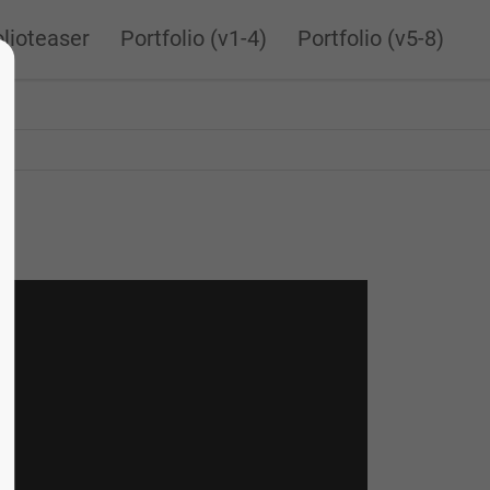
s & Updates
Anmelden
olioteaser
Portfolio (v1-4)
Portfolio (v5-8)
olioteaser
Portfolio (v1-4)
Portfolio (v5-8)