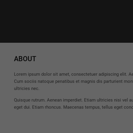
ABOUT
Lorem ipsum dolor sit amet, consectetuer adipiscing elit.
Cum sociis natoque penatibus et magnis dis parturient mont
ultricies nec.
Quisque rutrum. Aenean imperdiet. Etiam ultricies nisi vel a
eget dui. Etiam rhoncus. Maecenas tempus, tellus eget co
Contact Us
info@yourmail.com
+01 444 888 424