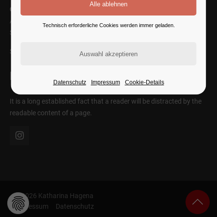
Cybersteel Inc.
Address: 376-293 City Road, Suite 600
Technisch erforderliche Cookies werden immer geladen.
San Francisco, CA 94102
SEE ON MAP
Follow Us
Datenschutz
Impressum
Cookie-Details
It is a long established fact that a reader will be distracted by the
readable content of a page.
© 2026 Katharina Hagena
Impressum
Datenschutz