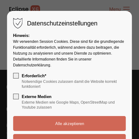
Menu
Menu
Datenschutzeinstellungen
Hinweis:
23.09.2016 10:26
von admin
(Kommentare: 0)
Wir verwenden Session Cookies. Diese sind für die grundlegende
Funktionalität erforderlich, während andere dazu beitragen, die
Nutzung zu analysieren und unsere Dienste zu optimieren.
Detaillierte Informationen finden Sie in unserer
Datenschutzerklärung.
Erforderlich*
Notwendige Cookies zulassen damit die Website korrekt
Get in Touch With Us
funktioniert
Externe Medien
Externe Medien wie Google Maps, OpenStreetMap und
Contact Us
Youtube zulassen
info@yourmail.com
+01 444 888 424