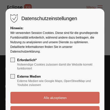
Menu
Menu
Datenschutzeinstellungen
Hinweis:
15.05.2025 22:08
von admin
(Kommentare: 0)
Wir verwenden Session Cookies. Diese sind für die grundlegende
Funktionalität erforderlich, während andere dazu beitragen, die
Nutzung zu analysieren und unsere Dienste zu optimieren.
Detaillierte Informationen finden Sie in unserer
Datenschutzerklärung.
Erforderlich*
Notwendige Cookies zulassen damit die Website korrekt
Get in Touch With Us
funktioniert
Externe Medien
Externe Medien wie Google Maps, OpenStreetMap und
Contact Us
Youtube zulassen
info@yourmail.com
+01 444 888 424