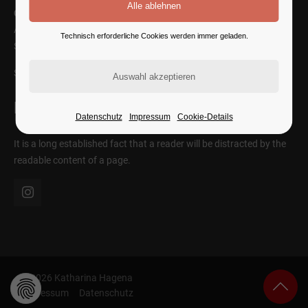
Cybersteel Inc.
Address: 376-293 City Road, Suite 600
Technisch erforderliche Cookies werden immer geladen.
San Francisco, CA 94102
SEE ON MAP
Follow Us
Datenschutz
Impressum
Cookie-Details
It is a long established fact that a reader will be distracted by the
readable content of a page.
© 2026 Katharina Hagena
Impressum
Datenschutz