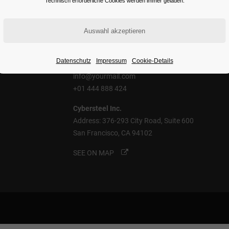
Technisch erforderliche Cookies werden immer geladen.
Contact Us
Datenschutz
Impressum
Cookie-Details
info@yourmail.com
+01 444 888 424
Cybersteel Inc.
Address: 376-293 City Road, Suite 600
San Francisco, CA 94102
SEE ON MAP