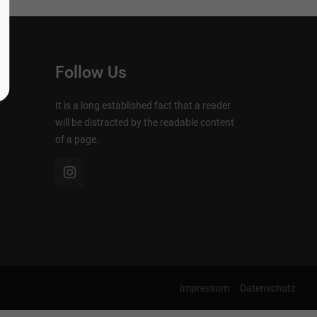
Follow Us
It is a long established fact that a reader
will be distracted by the readable content
of a page.
Impressum
Datenschutz