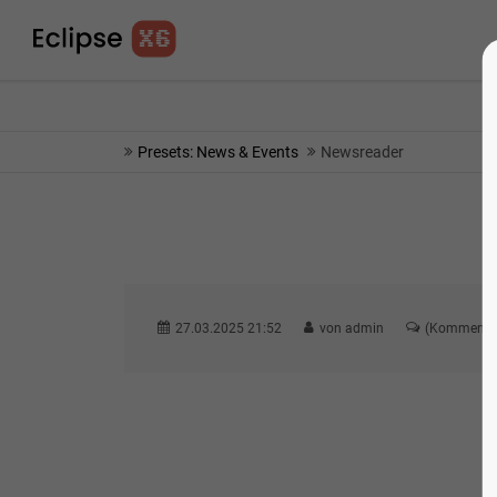
info@yourmail.com
75% OFF - SHORT TIME 
Presets: News & Events
Newsreader
27.03.2025 21:52
von admin
(Kommentar