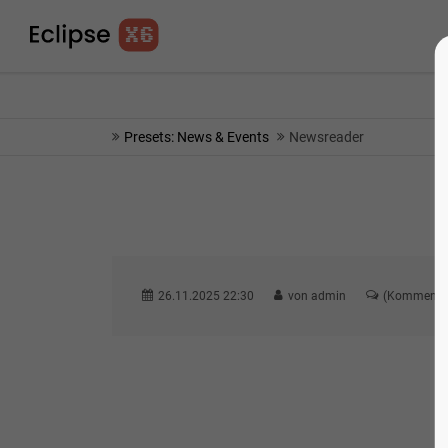
info@yourmail.com
75% OFF - SHORT TIME 
Presets: News & Events
Newsreader
26.11.2025 22:30
von admin
(Kommentar