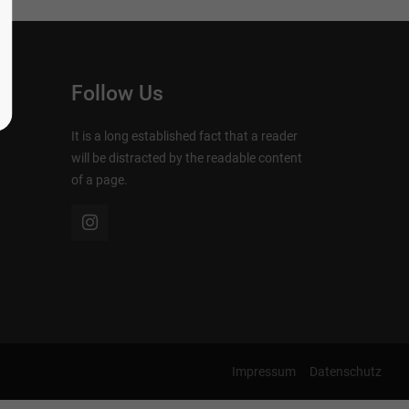
Follow Us
It is a long established fact that a reader
will be distracted by the readable content
of a page.
Impressum
Datenschutz