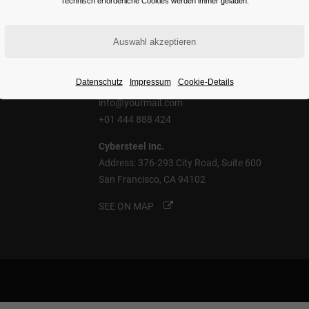
Technisch erforderliche Cookies werden immer geladen.
Contact Us
Datenschutz
Impressum
Cookie-Details
info@yourmail.com
+01 444 888 424
Cybersteel Inc.
Address: 376-293 City Road, Suite 600
San Francisco, CA 94102
SEE ON MAP