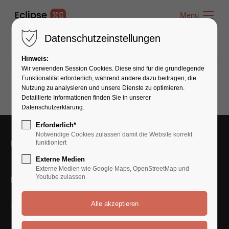
Menu
Menu
Datenschutzeinstellungen
Hinweis:
18.06.2020 09:44
von admin
(Kommentare: 0)
Wir verwenden Session Cookies. Diese sind für die grundlegende
Funktionalität erforderlich, während andere dazu beitragen, die
Nutzung zu analysieren und unsere Dienste zu optimieren.
Detaillierte Informationen finden Sie in unserer
Datenschutzerklärung.
Erforderlich*
Notwendige Cookies zulassen damit die Website korrekt
Get in Touch With Us
funktioniert
Externe Medien
Externe Medien wie Google Maps, OpenStreetMap und
Contact Us
Youtube zulassen
info@yourmail.com
+01 444 888 424