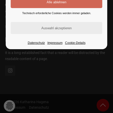
Cybersteel Inc.
Address: 376-293 City Road, Suite 600
Technisch erforderliche Cookies werden immer geladen.
San Francisco, CA 94102
SEE ON MAP
Follow Us
Datenschutz
Impressum
Cookie-Details
It is a long established fact that a reader will be distracted by the
readable content of a page.
© 2026 Katharina Hagena
Impressum
Datenschutz