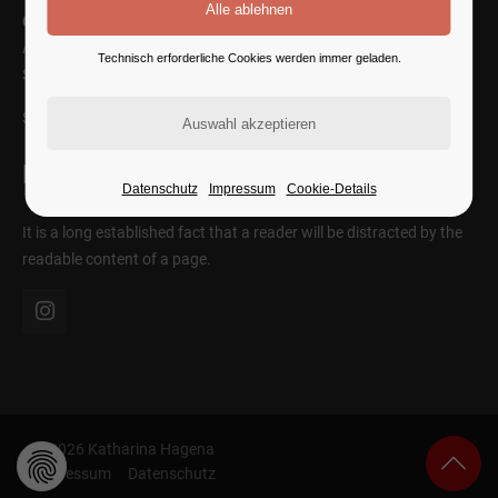
Cybersteel Inc.
Address: 376-293 City Road, Suite 600
Technisch erforderliche Cookies werden immer geladen.
San Francisco, CA 94102
SEE ON MAP
Follow Us
Datenschutz
Impressum
Cookie-Details
It is a long established fact that a reader will be distracted by the
readable content of a page.
© 2026 Katharina Hagena
Impressum
Datenschutz