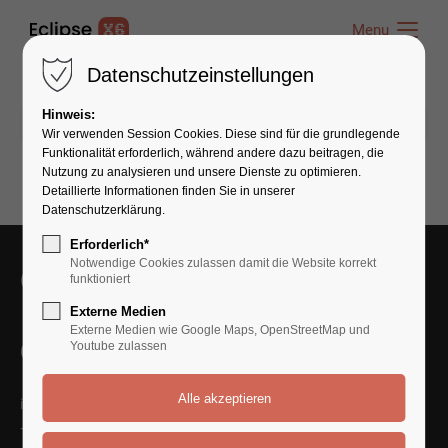
Menu
Menu
Datenschutzeinstellungen
Hinweis:
01.11.2015 10:31
von admin
(Kommentare: 0)
Wir verwenden Session Cookies. Diese sind für die grundlegende
Funktionalität erforderlich, während andere dazu beitragen, die
Nutzung zu analysieren und unsere Dienste zu optimieren.
Detaillierte Informationen finden Sie in unserer
Datenschutzerklärung.
Erforderlich*
Notwendige Cookies zulassen damit die Website korrekt
Get in Touch With Us
funktioniert
Externe Medien
Externe Medien wie Google Maps, OpenStreetMap und
Contact Us
Youtube zulassen
info@yourmail.com
+01 444 888 424