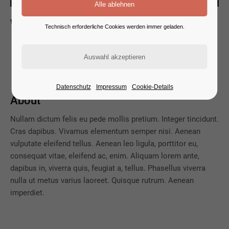
Whats new
Technisch erforderliche Cookies werden immer geladen.
L
orem ipsum dolor sit amet, consectetuer adipiscing
elit. Aenean commodo ligula eget dolor. Aenean
massa. Cum sociis natoque penatibus et magnis.
Datenschutz
Impressum
Cookie-Details
About
Nullam dictum felis eu pede mollis pretium. Integer tincidunt.
Cras dapibus. Vivamus elementum semper nisi. Aenean
vulputate eleifend tellus. Aenean leo ligula, porttitor eu,
consequat vitae, eleifend ac, enim. Aliquam lorem ante,
dapibus in, viverra quis, feugiat a, tellus. Phasellus viverra
nulla ut metus varius laoreet. Quisque rutrum. Aenean
imperdiet.