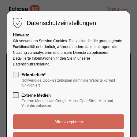
Menu
Menu
Datenschutzeinstellungen
Hinweis:
12.04.2016 16:32
von admin
(Kommentare: 0)
Wir verwenden Session Cookies. Diese sind für die grundlegende
Funktionalität erforderlich, während andere dazu beitragen, die
Nutzung zu analysieren und unsere Dienste zu optimieren.
Detaillierte Informationen finden Sie in unserer
Datenschutzerklärung.
Erforderlich*
Notwendige Cookies zulassen damit die Website korrekt
funktioniert
Externe Medien
Externe Medien wie Google Maps, OpenStreetMap und
Youtube zulassen
APPLE ROCKS
CURABITUR REM ULTRISIES