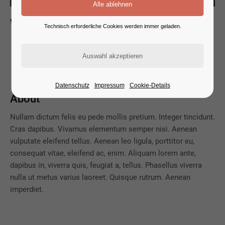
Whats new
Technisch erforderliche Cookies werden immer geladen.
L
orem ipsum dolor sit amet, consectetuer adipiscing
elit. Aenean commodo ligula eget dolor. Aenean
massa. Cum sociis natoque penatibus et magnis.
Datenschutz
Impressum
Cookie-Details
About
Nullam dictum felis eu pede mollis pretium. Integer tincidunt.
Cras dapibus. Vivamus elementum semper nisi. Aenean
vulputate eleifend tellus. Aenean leo ligula, porttitor eu,
consequat vitae, eleifend ac, enim. Aliquam lorem ante,
dapibus in, viverra quis, feugiat a, tellus. Phasellus viverra
nulla ut metus varius laoreet. Quisque rutrum. Aenean
imperdiet.