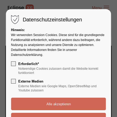
Menu
Menu
Datenschutzeinstellungen
Hinweis:
12.04.2016 16:32
von admin
(Kommentare: 0)
Wir verwenden Session Cookies. Diese sind für die grundlegende
Funktionalität erforderlich, während andere dazu beitragen, die
Nutzung zu analysieren und unsere Dienste zu optimieren.
Detaillierte Informationen finden Sie in unserer
Datenschutzerklärung.
Erforderlich*
Notwendige Cookies zulassen damit die Website korrekt
funktioniert
Externe Medien
Externe Medien wie Google Maps, OpenStreetMap und
Youtube zulassen
APPLE ROCKS
CURABITUR REM ULTRISIES