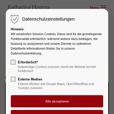
Menu
Menu
Datenschutzeinstellungen
Hinweis:
Text & Images
Wir verwenden Session Cookies. Diese sind für die grundlegende
Funktionalität erforderlich, während andere dazu beitragen, die
Image
Nutzung zu analysieren und unsere Dienste zu optimieren.
Detaillierte Informationen finden Sie in unserer
Datenschutzerklärung.
Erforderlich*
Notwendige Cookies zulassen damit die Website korrekt
funktioniert
Content 800px (Responsive):
Externe Medien
Externe Medien wie Google Maps, OpenStreetMap und
Youtube zulassen