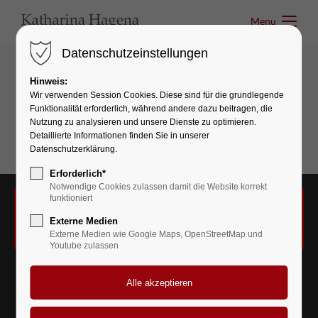
Menu
Menu
Datenschutzeinstellungen
Hinweis:
Sections & Backgrounds
Wir verwenden Session Cookies. Diese sind für die grundlegende
Funktionalität erforderlich, während andere dazu beitragen, die
Background - YouTube
Nutzung zu analysieren und unsere Dienste zu optimieren.
Detaillierte Informationen finden Sie in unserer
Datenschutzerklärung.
Erforderlich*
Notwendige Cookies zulassen damit die Website korrekt
funktioniert
Das Laden von YouTube wurde nicht erlaubt. Bitte ändern
Externe Medien
Sie die
Datenschutz-Einstellungen
Externe Medien wie Google Maps, OpenStreetMap und
Youtube zulassen