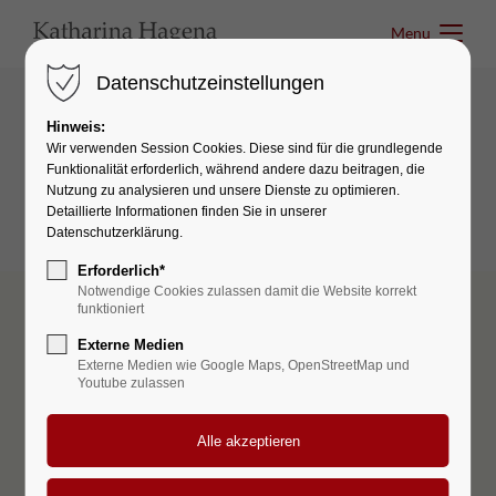
Menu
Menu
Datenschutzeinstellungen
Hinweis:
Interactive elements
Wir verwenden Session Cookies. Diese sind für die grundlegende
Funktionalität erforderlich, während andere dazu beitragen, die
OpenStreetMap
Nutzung zu analysieren und unsere Dienste zu optimieren.
Detaillierte Informationen finden Sie in unserer
Datenschutzerklärung.
Erforderlich*
Notwendige Cookies zulassen damit die Website korrekt
funktioniert
Externe Medien
Externe Medien wie Google Maps, OpenStreetMap und
Das Laden von OpenStreetMap wurde nicht erlaubt.
Youtube zulassen
Bitte ändern Sie die
Datenschutz-Einstellungen