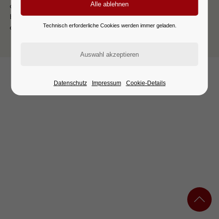
customelement_gmap.html5 ein
Google Maps API Schlüssel
benötigt. Bitte tragen Sie den API Schlüssel im Template
Technisch erforderliche Cookies werden immer geladen.
customelement_gmap.html5 ein
© 2026 KATHARINA HAGENA
IMPRESSUM
DATENSCHUTZ
Datenschutz
Impressum
Cookie-Details