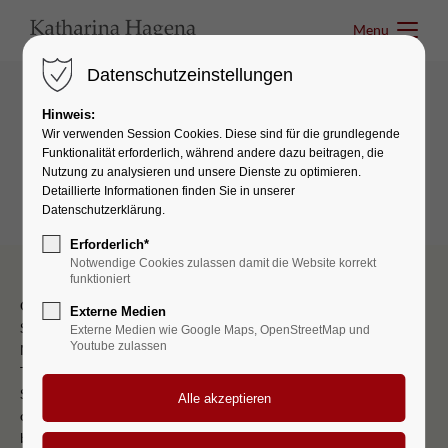
Menu
Menu
Datenschutzeinstellungen
Hinweis:
Interactive elements
Wir verwenden Session Cookies. Diese sind für die grundlegende
Funktionalität erforderlich, während andere dazu beitragen, die
Google Maps/Multiple Marker
Nutzung zu analysieren und unsere Dienste zu optimieren.
Detaillierte Informationen finden Sie in unserer
Datenschutzerklärung.
Erforderlich*
Notwendige Cookies zulassen damit die Website korrekt
funktioniert
Google Maps API Schlüssel benötigt. Bitte tragen Sie den API
Externe Medien
Schlüssel im Template customelement_gmap.html5 ein
Google
Externe Medien wie Google Maps, OpenStreetMap und
Youtube zulassen
Maps API Schlüssel benötigt. Bitte tragen Sie den API Schlüssel im
Template customelement_gmap.html5 ein
Google Maps API
Schlüssel benötigt. Bitte tragen Sie den API Schlüssel im Template
customelement_gmap.html5 ein
Google Maps API Schlüssel
benötigt. Bitte tragen Sie den API Schlüssel im Template