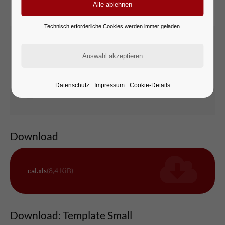
Technisch erforderliche Cookies werden immer geladen.
Downloads: Template Box
cal.xls
download.png
Datenschutz
Impressum
Cookie-Details
prochure.zip
Download
cal.xls
(8,4 KiB)
Download: Template Small