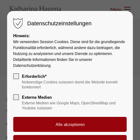
Menu
Menu
Datenschutzeinstellungen
Hinweis:
Interactive elements
Wir verwenden Session Cookies. Diese sind für die grundlegende
Funktionalität erforderlich, während andere dazu beitragen, die
Downloads
Nutzung zu analysieren und unsere Dienste zu optimieren.
Detaillierte Informationen finden Sie in unserer
Datenschutzerklärung.
Erforderlich*
Notwendige Cookies zulassen damit die Website korrekt
funktioniert
Externe Medien
Downloads
Externe Medien wie Google Maps, OpenStreetMap und
Youtube zulassen
cal.xls
(8,4 KiB)
download.png
(8,4 KiB)
prochure.zip
(6,9 KiB)